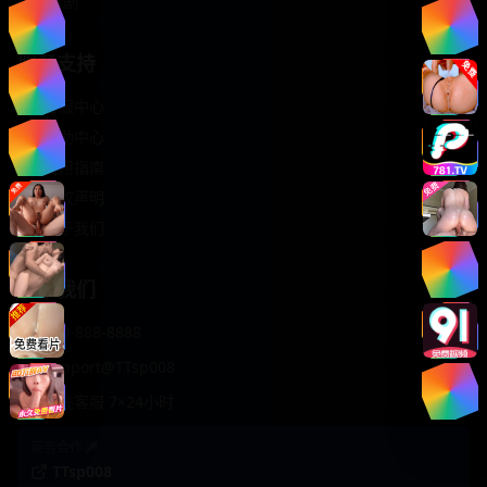
轻松喜剧
服务支持
客服中心
帮助中心
使用指南
版权声明
关于我们
联系我们
400-888-8888
support@TTsp008
在线客服 7×24小时
商务合作✈️
TTsp008